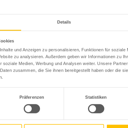
/
/
Details
März 2020
Von
Björn Linkowitz
0 Kommentare
Cookies
allbilder + Oldtimer Webauflösun
nhalte und Anzeigen zu personalisieren, Funktionen für soziale
Website zu analysieren. Außerdem geben wir Informationen zu I
r soziale Medien, Werbung und Analysen weiter. Unsere Partner
 Daten zusammen, die Sie ihnen bereitgestellt haben oder die s
n.
Präferenzen
Statistiken
tare für diesen Beitrag sind geschlossen.