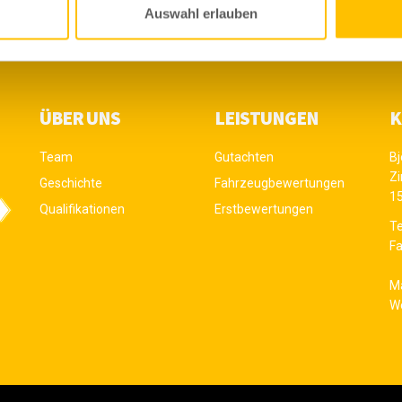
Auswahl erlauben
ÜBER UNS
LEISTUNGEN
K
Team
Gutachten
Bj
Z
Geschichte
Fahrzeugbewertungen
1
Qualifikationen
Erstbewertungen
Te
Fa
Ma
W