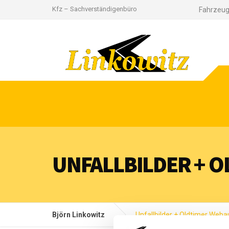
Kfz – Sachverständigenbüro
Fahrzeu
UNFALLBILDER + O
Björn Linkowitz
Unfallbilder + Oldtimer Weba