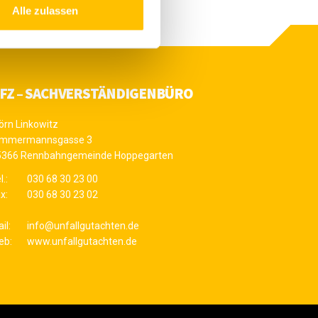
Alle zulassen
FZ – SACHVERSTÄNDIGENBÜRO
örn Linkowitz
immermannsgasse 3
5366 Rennbahngemeinde Hoppegarten
l.:
030 68 30 23 00
x:
030 68 30 23 02
il:
info@unfallgutachten.de
eb:
www.unfallgutachten.de