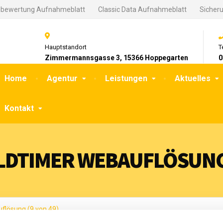
gbewertung Aufnahmeblatt
Classic Data Aufnahmeblatt
Sicher
Hauptstandort
T
Zimmermannsgasse 3, 15366 Hoppegarten
0
Home
Agentur
Leistungen
Aktuelles
Kontakt
LDTIMER WEBAUFLÖSUNG 
uflösung (9 von 49)