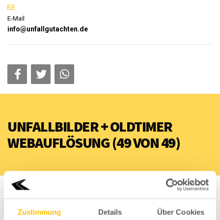
E-Mail
info@unfallgutachten.de
UNFALLBILDER + OLDTIMER
WEBAUFLÖSUNG (49 VON 49)
Björn Linkowitz
Unfallbilder + Oldtimer Webauflösung (49 von 49)
Zustimmung
Details
Über Cookies
/
/
19. März 2020
Von
Björn Linkowitz
0