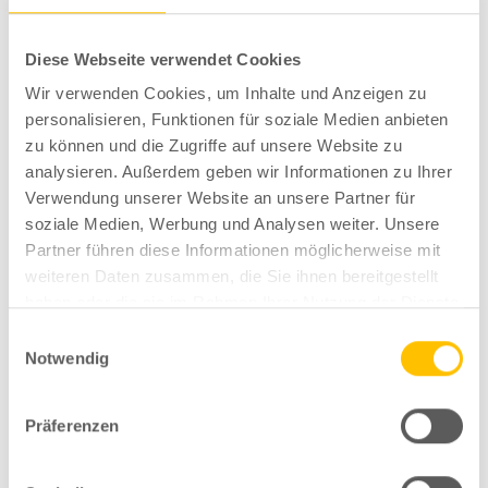
Kommentare
Diese Webseite verwendet Cookies
Wir verwenden Cookies, um Inhalte und Anzeigen zu
Unfallbilder + Oldtimer
personalisieren, Funktionen für soziale Medien anbieten
zu können und die Zugriffe auf unsere Website zu
Webauflösung (49 von 49)
analysieren. Außerdem geben wir Informationen zu Ihrer
Verwendung unserer Website an unsere Partner für
soziale Medien, Werbung und Analysen weiter. Unsere
Partner führen diese Informationen möglicherweise mit
weiteren Daten zusammen, die Sie ihnen bereitgestellt
Kommentare für diesen Beitrag sind geschlossen.
haben oder die sie im Rahmen Ihrer Nutzung der Dienste
gesammelt haben.
Einwilligungsauswahl
Notwendig
INFOS
Präferenzen
WÖRTERBUCH