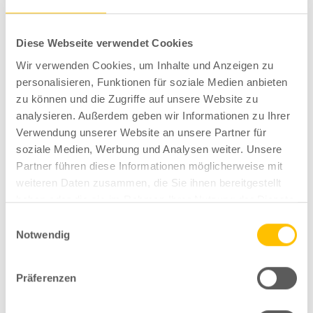
Deine E-Mail-Adresse wird nicht veröffentlicht.
Erforderliche
Diese Webseite verwendet Cookies
Felder sind mit
*
markiert
Wir verwenden Cookies, um Inhalte und Anzeigen zu
Ihr Kommentar
*
personalisieren, Funktionen für soziale Medien anbieten
zu können und die Zugriffe auf unsere Website zu
analysieren. Außerdem geben wir Informationen zu Ihrer
Verwendung unserer Website an unsere Partner für
soziale Medien, Werbung und Analysen weiter. Unsere
Partner führen diese Informationen möglicherweise mit
weiteren Daten zusammen, die Sie ihnen bereitgestellt
haben oder die sie im Rahmen Ihrer Nutzung der Dienste
gesammelt haben.
Einwilligungsauswahl
Notwendig
Vor- und Nachname
*
Präferenzen
E-Mail-Adresse
*