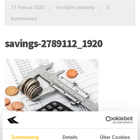
/
/
17. Februar 2020
Von
Björn Linkowitz
0
Kommentare
savings-2789112_1920
Zustimmung
Details
Über Cookies
EINEN KOMMENTAR SCHREIBEN