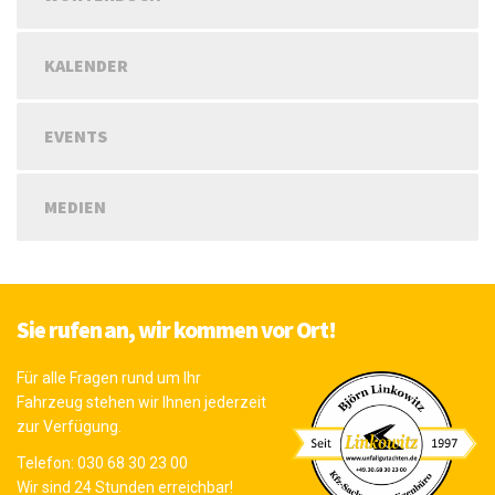
KALENDER
EVENTS
MEDIEN
Sie rufen an, wir kommen vor Ort!
Für alle Fragen rund um Ihr
Fahrzeug stehen wir Ihnen jederzeit
zur Verfügung.
Telefon:
030 68 30 23 00
Wir sind 24 Stunden erreichbar!