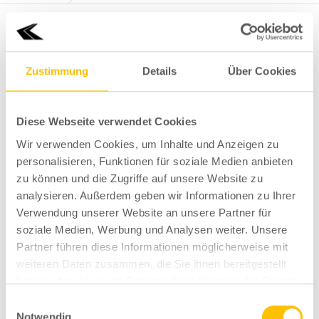
/
/
16. März 2020
Von
Björn Linkowitz
0
Kommentare
Zustimmung
Details
Über Cookies
KFZ Linkowitz Webauflösung
Diese Webseite verwendet Cookies
(3 von 148)
Wir verwenden Cookies, um Inhalte und Anzeigen zu
personalisieren, Funktionen für soziale Medien anbieten
zu können und die Zugriffe auf unsere Website zu
analysieren. Außerdem geben wir Informationen zu Ihrer
Verwendung unserer Website an unsere Partner für
soziale Medien, Werbung und Analysen weiter. Unsere
Partner führen diese Informationen möglicherweise mit
weiteren Daten zusammen, die Sie ihnen bereitgestellt
haben oder die sie im Rahmen Ihrer Nutzung der Dienste
gesammelt haben.
Einwilligungsauswahl
Notwendig