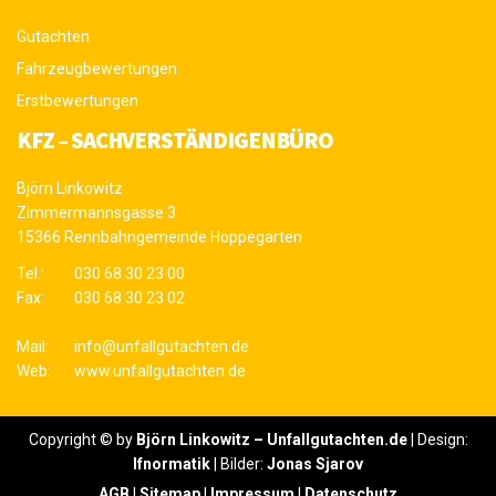
Gutachten
Fahrzeugbewertungen
Erstbewertungen
KFZ – SACHVERSTÄNDIGENBÜRO
Björn Linkowitz
Zimmermannsgasse 3
15366 Rennbahngemeinde Hoppegarten
Tel.:
030 68 30 23 00
Fax:
030 68 30 23 02
Mail:
info@unfallgutachten.de
Web:
www.unfallgutachten.de
Copyright © by
Björn Linkowitz – Unfallgutachten.de
| Design:
Ifnormatik
| Bilder:
Jonas Sjarov
AGB
|
Sitemap
|
Impressum
|
Datenschutz