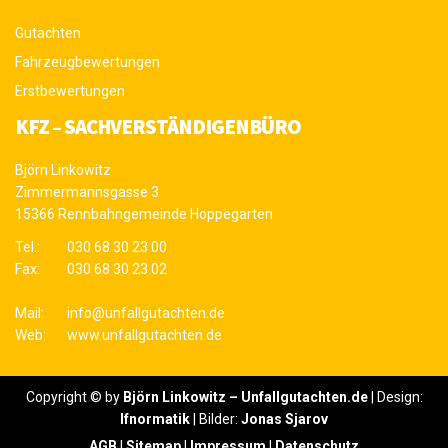
Gutachten
Fahrzeugbewertungen
Erstbewertungen
KFZ – SACHVERSTÄNDIGENBÜRO
Björn Linkowitz
Zimmermannsgasse 3
15366 Rennbahngemeinde Hoppegarten
Tel.:
030 68 30 23 00
Fax:
030 68 30 23 02
Mail:
info@unfallgutachten.de
Web:
www.unfallgutachten.de
Copyright © by
Björn Linkowitz – Unfallgutachten.de
| Design:
Ifnormatik
| Bilder:
Jonas Sjarov
AGB
|
Sitemap
|
Impressum
|
Datenschutz