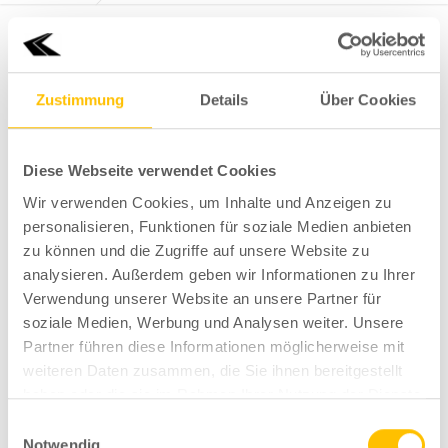
/
/
16. März 2020
Von
Björn Linkowitz
0
Kommentare
Zustimmung
Details
Über Cookies
KFZ Linkowitz Webauflösung
Diese Webseite verwendet Cookies
(139 von 148)
Wir verwenden Cookies, um Inhalte und Anzeigen zu
personalisieren, Funktionen für soziale Medien anbieten
zu können und die Zugriffe auf unsere Website zu
analysieren. Außerdem geben wir Informationen zu Ihrer
Verwendung unserer Website an unsere Partner für
soziale Medien, Werbung und Analysen weiter. Unsere
Partner führen diese Informationen möglicherweise mit
weiteren Daten zusammen, die Sie ihnen bereitgestellt
haben oder die sie im Rahmen Ihrer Nutzung der Dienste
gesammelt haben.
Einwilligungsauswahl
Notwendig