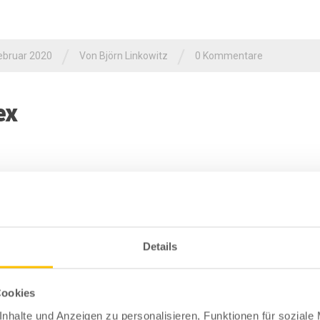
/
/
ebruar 2020
Von
Björn Linkowitz
0 Kommentare
ex
EN KOMMENTAR SCHREIBEN
Details
Mail-Adresse wird nicht veröffentlicht.
Erforderliche Felder sind mit
*
ma
mentar
*
Cookies
nhalte und Anzeigen zu personalisieren, Funktionen für soziale