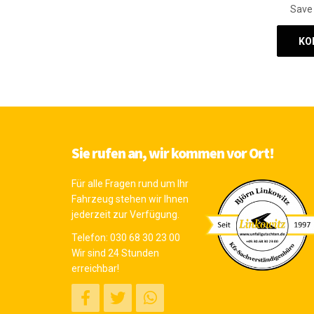
Save 
Sie rufen an, wir kommen vor Ort!
Für alle Fragen rund um Ihr
Fahrzeug stehen wir Ihnen
jederzeit zur Verfügung.
Telefon:
030 68 30 23 00
Wir sind 24 Stunden
erreichbar!