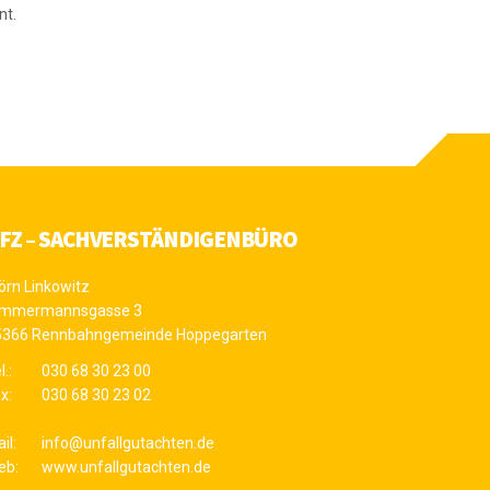
nt.
FZ – SACHVERSTÄNDIGENBÜRO
örn Linkowitz
immermannsgasse 3
5366 Rennbahngemeinde Hoppegarten
l.:
030 68 30 23 00
x:
030 68 30 23 02
il:
info@unfallgutachten.de
eb:
www.unfallgutachten.de