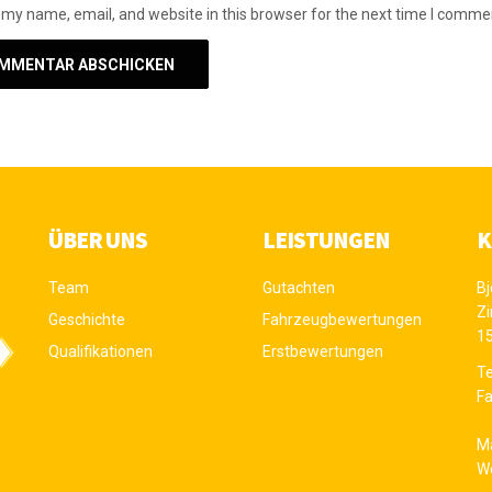
my name, email, and website in this browser for the next time I comme
ÜBER UNS
LEISTUNGEN
K
Team
Gutachten
Bj
Z
Geschichte
Fahrzeugbewertungen
1
Qualifikationen
Erstbewertungen
Te
Fa
Ma
W