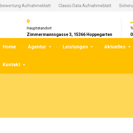
gbewertung Aufnahmeblatt
Classic Data Aufnahmeblatt
Sicher
Hauptstandort
T
Zimmermannsgasse 3, 15366 Hoppegarten
0
Home
Agentur
Leistungen
Aktuelles
Kontakt