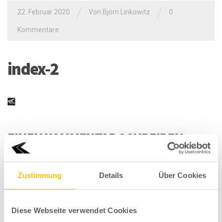
/
/
22. Februar 2020
Von
Björn Linkowitz
0
Kommentare
index-2
EINEN KOMMENTAR SCHREIBEN
Deine E-Mail-Adresse wird nicht veröffentlicht.
Erforderliche
Felder sind mit
*
markiert
Zustimmung
Details
Über Cookies
Ihr Kommentar
*
Diese Webseite verwendet Cookies