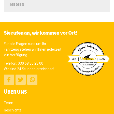
MEDIEN
Sie rufen an, wir kommen vor Ort!
Für alle Fragen rund um Ihr
Fahrzeug stehen wir Ihnen jederzeit
zur Verfügung.
Telefon:
030 68 30 23 00
Wir sind 24 Stunden erreichbar!
ÜBER UNS
Team
Geschichte