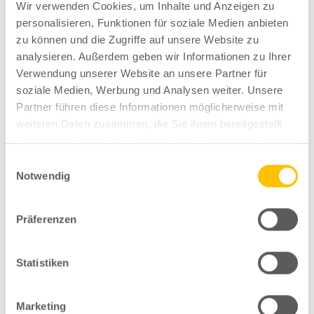
Wir verwenden Cookies, um Inhalte und Anzeigen zu
personalisieren, Funktionen für soziale Medien anbieten
zu können und die Zugriffe auf unsere Website zu
analysieren. Außerdem geben wir Informationen zu Ihrer
Verwendung unserer Website an unsere Partner für
soziale Medien, Werbung und Analysen weiter. Unsere
Partner führen diese Informationen möglicherweise mit
Vor- und Nachname
*
weiteren Daten zusammen, die Sie ihnen bereitgestellt
haben oder die sie im Rahmen Ihrer Nutzung der Dienste
gesammelt haben.
Einwilligungsauswahl
Notwendig
E-Mail-Adresse
*
Präferenzen
Internetseite
Statistiken
Marketing